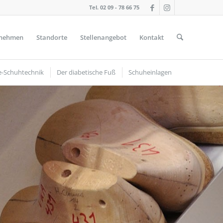
Tel. 02 09 - 78 66 75
nehmen
Standorte
Stellenangebot
Kontakt
e-Schuhtechnik
Der diabetische Fuß
Schuheinlagen