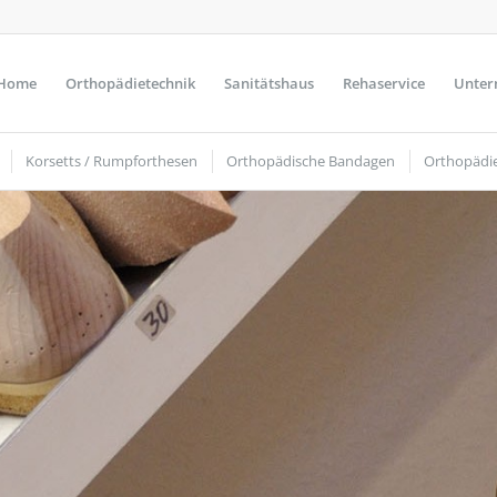
Home
Orthopädietechnik
Sanitätshaus
Rehaservice
Unter
Korsetts / Rumpforthesen
Orthopädische Bandagen
Orthopädi